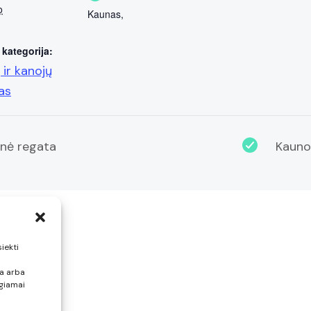
o
Kaunas
,
kategorija:
 ir kanojų
as
inė regata
Kauno
siekti
na arba
igiamai