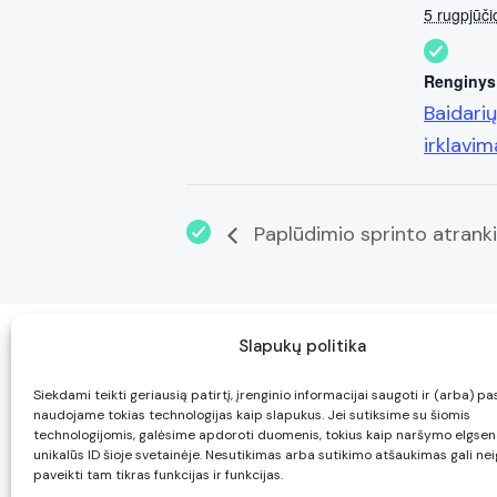
5 rugpjūči
Renginys 
Baidarių
irklavim
Paplūdimio sprinto atrank
Slapukų politika
Siekdami teikti geriausią patirtį, įrenginio informacijai saugoti ir (arba) pa
naudojame tokias technologijas kaip slapukus. Jei sutiksime su šiomis
technologijomis, galėsime apdoroti duomenis, tokius kaip naršymo elgse
unikalūs ID šioje svetainėje. Nesutikimas arba sutikimo atšaukimas gali ne
paveikti tam tikras funkcijas ir funkcijas.