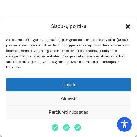
Slapukų politika
Siekdami teikti geriausią patirtį, įrenginio informacijai saugoti ir (arba)
pasiekti naudojame tokias technologijas kaip slapukus. Jei sutiksime su
šiomis technologijomis, galėsime apdoroti duomenis, tokius kaip
naršymo elgsena arba unikalūs ID šioje svetainėje. Nesutikimas arba
sutikimo atšaukimas gali neigiamai paveikti tam tikras funkcijas ir
funkcijas.
Priimti
Atmesti
Peržiūrėti nuostatas