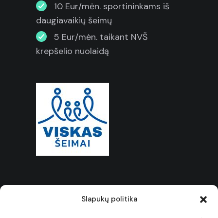
10 Eur/mėn. sportininkams iš
daugiavaikių šeimų
5 Eur/mėn. taikant NVŠ
krepšelio nuolaidą
Slapukų politika