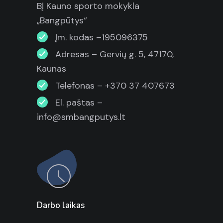
BĮ Kauno sporto mokykla
„Bangpūtys“
Įm. kodas –195096375
Adresas – Gervių g. 5, 47170,
Kaunas
Telefonas – +370 37 407673
El. paštas –
info@smbangputys.lt
Darbo laikas