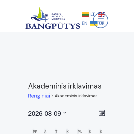
LT
EN
UK
Akademinis irklavimas
Renginiai
Akademinis irklavimas
2026-08-09
Views
Renginys
Mėnuo
Pasirinkti
Views
Navigation
Renginiai
datą
Navigation
PR
A
T
K
PN
Š
S