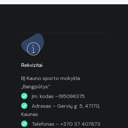
Rekvizitai
BĮ Kauno sporto mokykla
„Bangpūtys“
Įm. kodas –195096375
Adresas – Gervių g. 5, 47170,
Kaunas
Telefonas – +370 37 407673