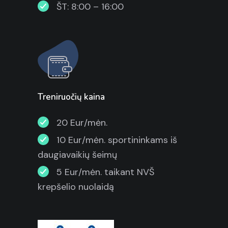
ŠT: 8:00 – 16:00
Treniruočių kaina
20 Eur/mėn.
10 Eur/mėn. sportininkams iš
daugiavaikių šeimų
5 Eur/mėn. taikant NVŠ
krepšelio nuolaidą