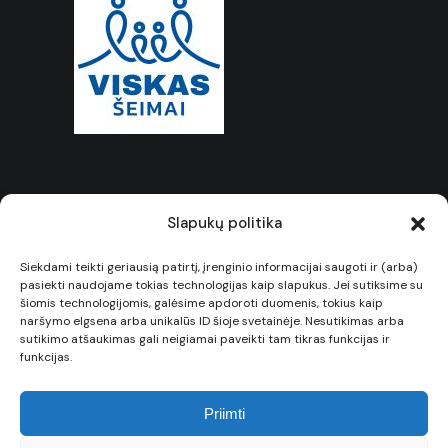
Slapukų politika
Siekdami teikti geriausią patirtį, įrenginio informacijai saugoti ir (arba)
© Visos teisės saugomos 2025
pasiekti naudojame tokias technologijas kaip slapukus. Jei sutiksime su
šiomis technologijomis, galėsime apdoroti duomenis, tokius kaip
Kauno sporto mokykla „Bangpūtys“
naršymo elgsena arba unikalūs ID šioje svetainėje. Nesutikimas arba
sutikimo atšaukimas gali neigiamai paveikti tam tikras funkcijas ir
funkcijas.
Priimti