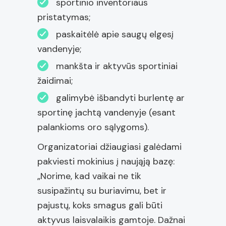
sportinio inventoriaus
pristatymas;
paskaitėlė apie saugų elgesį
vandenyje;
mankšta ir aktyvūs sportiniai
žaidimai;
galimybė išbandyti burlentę ar
sportinę jachtą vandenyje (esant
palankioms oro sąlygoms).
Organizatoriai džiaugiasi galėdami
pakviesti mokinius į naująją bazę:
„Norime, kad vaikai ne tik
susipažintų su buriavimu, bet ir
pajustų, koks smagus gali būti
aktyvus laisvalaikis gamtoje. Dažnai