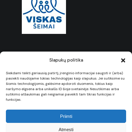
Slapukų politika
Siekdami teikti geriausią patirtį, įrenginio informacijai saugoti ir (arba)
© Visos teisės saugomos 2025
pasiekti naudojame tokias technologijas kaip slapukus. Jei sutiksime su
šiomis technologijomis, galėsime apdoroti duomenis, tokius kaip
Kauno sporto mokykla „Bangpūtys“
naršymo elgsena arba unikalūs ID šioje svetainėje. Nesutikimas arba
sutikimo atšaukimas gali neigiamai paveikti tam tikras funkcijas ir
funkcijas.
Priimti
Atmesti