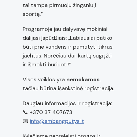
tai tampa pirmuoju žingsniu į
sportą.“
Programoje jau dalyvavę mokiniai
dalijasi įspūdžiais: „Labiausiai patiko
būti prie vandens ir pamatyti tikras
jachtas. Norėčiau dar kartą sugrįžti
ir išmokti buriuoti!“
Visos veiklos yra
nemokamos
,
tačiau būtina išankstinė registracija.
Daugiau informacijos ir registracija:
📞 +370 37 407673
📧
info@smbangputys.lt
Kviečiame nepraleisti progos ir