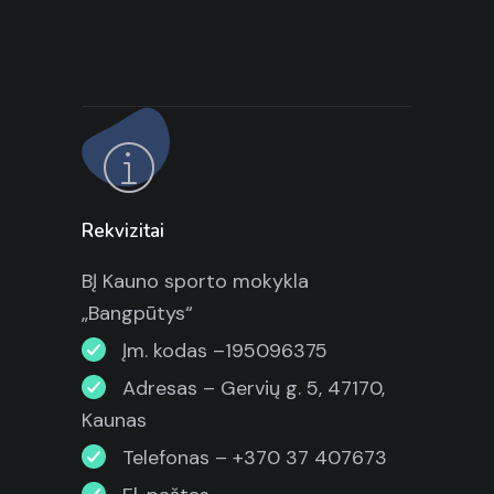
Rekvizitai
BĮ Kauno sporto mokykla
„Bangpūtys“
Įm. kodas –195096375
Adresas – Gervių g. 5, 47170,
Kaunas
Telefonas – +370 37 407673