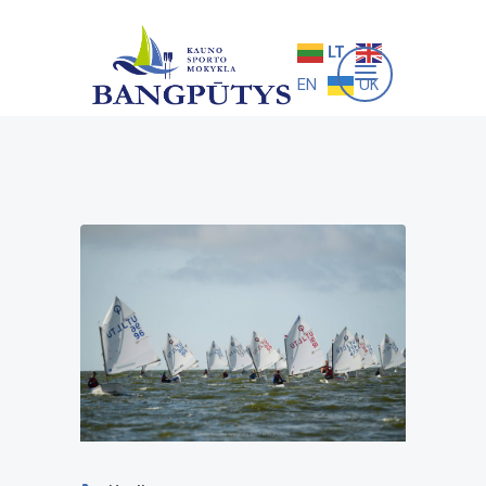
LT
EN
UK