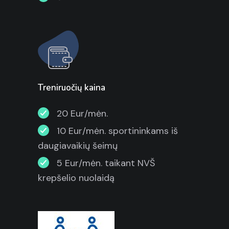
Treniruočių kaina
20 Eur/mėn.
10 Eur/mėn. sportininkams iš
daugiavaikių šeimų
5 Eur/mėn. taikant NVŠ
krepšelio nuolaidą